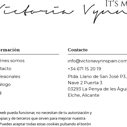
ormación
Contacto
énes somos
info@victoriavynnspain.co
tacto
+34 671 15 20 19
fesionales
Ptda. Llano de San José P3,
Nave 2 Puerta 3
álogo
03293 La Penya de les Àguil
g
Elche, Alicante
web pueda funcionar, no necesitan de tu autorización y
opias y de terceros que sirven para mejorar nuestra
. Puedes aceptar todas estas cookies pulsando el botón