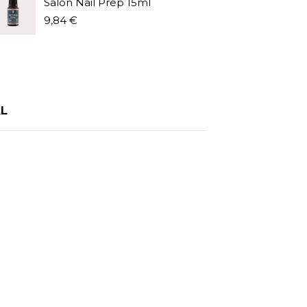
Salon Nail Prep 15ml
9,84 €
L