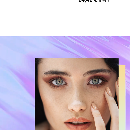
24,42 €
(PVP)