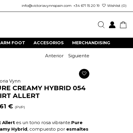
info@victoriavynnspain.com
+34 671 15 20 19
Wishlist (
0
)
HARM FOOT
ACCESORIOS
MERCHANDISING
Anterior
Siguiente
toria Vynn
RE CREAMY HYBRID 054
IRT ALLERT
,61 €
(PVP)
t Allert
es un tono rosa vibrante.
Pure
amy Hybrid
, compuesto por
esmaltes