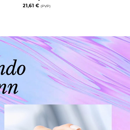
21,61 €
21
(PVP)