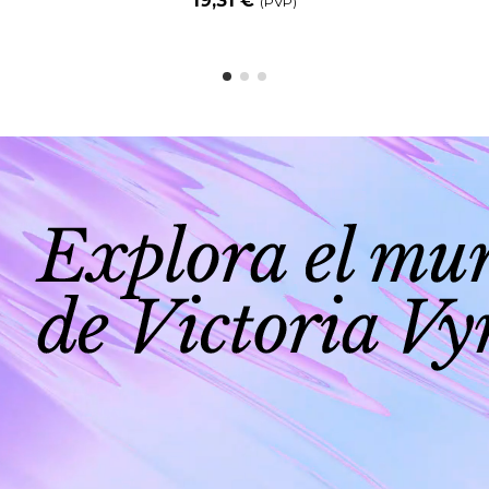
19,31 €
(PVP)