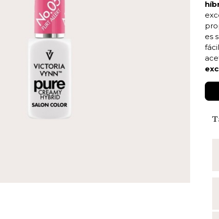
híb
exc
pro
es s
fác
ace
exc
T