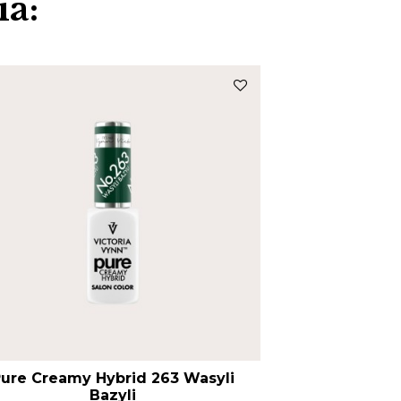
ía:
ure Creamy Hybrid 263 Wasyli
Pure Creamy
Bazyli