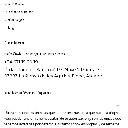
Contacto
Profesionales
Catálogo
Blog
Contacto
info@victoriavynnspain.com
+34 671 15 20 19
Ptda. Llano de San José P3, Nave 2 Puerta 3
03293 La Penya de les Àguiles, Elche, Alicante
Victoria Vynn España
Utilizamos cookies técnicas que son necesarias para que nuestra página
Pharm Foot España
web pueda funcionar, no necesitan de tu autorización y son las únicas que
tenemos activadas por defecto. Utilizamos cookies propias y de terceros