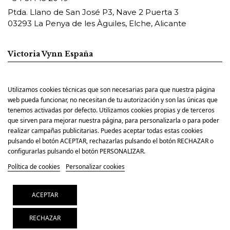
Ptda. Llano de San José P3, Nave 2 Puerta 3
03293 La Penya de les Àguiles, Elche, Alicante
Victoria Vynn España
Utilizamos cookies técnicas que son necesarias para que nuestra página
Pharm Foot España
web pueda funcionar, no necesitan de tu autorización y son las únicas que
tenemos activadas por defecto. Utilizamos cookies propias y de terceros
que sirven para mejorar nuestra página, para personalizarla o para poder
realizar campañas publicitarias. Puedes aceptar todas estas cookies
pulsando el botón ACEPTAR, rechazarlas pulsando el botón RECHAZAR o
configurarlas pulsando el botón PERSONALIZAR.
Política de cookies
Personalizar cookies
ACEPTAR
© Copyright 2025. ELIG NAIL PRO SL. CIF: B42588939.
Todos los derechos resevados
RECHAZAR