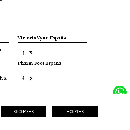
Victoria Vynn España
m
Pharm Foot España
es,
RECHAZAR
ACEPTAR
hos resevados