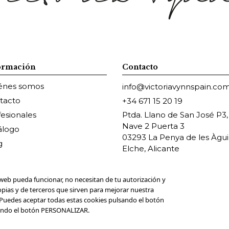
ormación
Contacto
énes somos
info@victoriavynnspain.co
tacto
+34 671 15 20 19
fesionales
Ptda. Llano de San José P3,
Nave 2 Puerta 3
álogo
03293 La Penya de les Àguil
g
Elche, Alicante
web pueda funcionar, no necesitan de tu autorización y
opias y de terceros que sirven para mejorar nuestra
. Puedes aceptar todas estas cookies pulsando el botón
sando el botón PERSONALIZAR.
2025. ELIG NAIL PRO SL. CIF: B42588939. Todos los derec