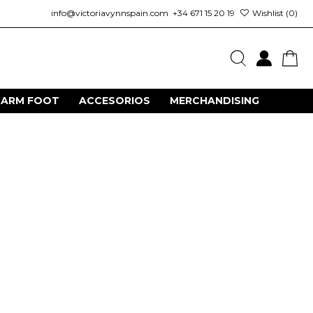
info@victoriavynnspain.com
+34 671 15 20 19
Wishlist (
0
)
HARM FOOT
ACCESORIOS
MERCHANDISING