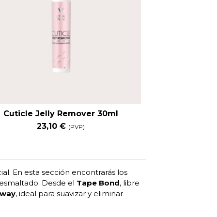
Cuticle Jelly Remover 30ml
23,10 €
(PVP)
al. En esta sección encontrarás los
 esmaltado. Desde el
Tape Bond
, libre
Away
, ideal para suavizar y eliminar