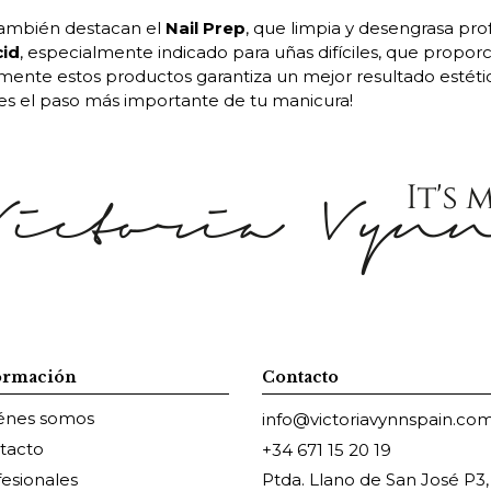
 también destacan el
Nail Prep
, que limpia y desengrasa pr
cid
, especialmente indicado para uñas difíciles, que proporci
ectamente estos productos garantiza un mejor resultado estét
ltes el paso más importante de tu manicura!
ormación
Contacto
énes somos
info@victoriavynnspain.co
tacto
+34 671 15 20 19
fesionales
Ptda. Llano de San José P3,