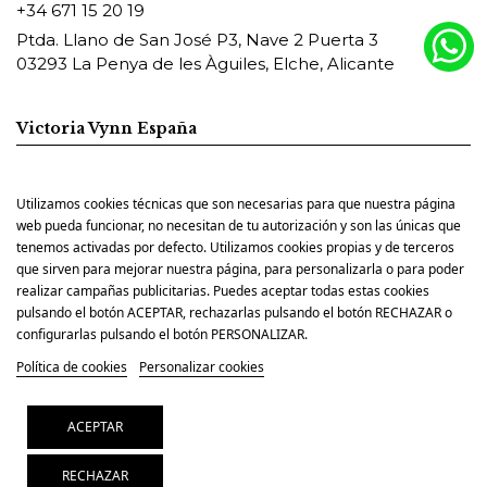
+34 671 15 20 19
Ptda. Llano de San José P3, Nave 2 Puerta 3
03293 La Penya de les Àguiles, Elche, Alicante
Victoria Vynn España
Utilizamos cookies técnicas que son necesarias para que nuestra página
Pharm Foot España
web pueda funcionar, no necesitan de tu autorización y son las únicas que
tenemos activadas por defecto. Utilizamos cookies propias y de terceros
que sirven para mejorar nuestra página, para personalizarla o para poder
realizar campañas publicitarias. Puedes aceptar todas estas cookies
pulsando el botón ACEPTAR, rechazarlas pulsando el botón RECHAZAR o
configurarlas pulsando el botón PERSONALIZAR.
Política de cookies
Personalizar cookies
ACEPTAR
© Copyright 2025. ELIG NAIL PRO SL. CIF: B42588939.
Añadir al carrito
Todos los derechos resevados
RECHAZAR