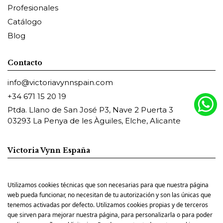
Profesionales
Catálogo
Blog
Contacto
info@victoriavynnspain.com
+34 671 15 20 19
Ptda. Llano de San José P3, Nave 2 Puerta 3
03293 La Penya de les Àguiles, Elche, Alicante
Victoria Vynn España
Utilizamos cookies técnicas que son necesarias para que nuestra página
Pharm Foot España
web pueda funcionar, no necesitan de tu autorización y son las únicas que
tenemos activadas por defecto. Utilizamos cookies propias y de terceros
que sirven para mejorar nuestra página, para personalizarla o para poder